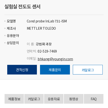
실험실 전도도 센서
모델명
Cond probe InLab 731-ISM
제조사
METTLER TOLEDO
응용분야
상담문의
이 름 :
강법화 과장
연락처 :
02-519-7469
이메일 :
bhkang@youngin.com
견적신청
제품문의
카달로그
제품정보
카달로그
응용자료
동영상
FAQ