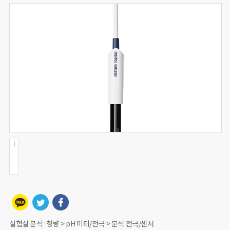
실험실 분석·칭량 > pH 미터/전극 > 분석 전극/센서