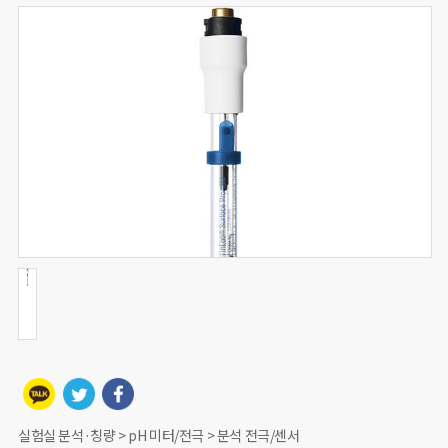
실험실 분석·칭량 > pH 미터/전극 > 분석 전극/센서