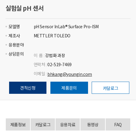
실험실 pH 센서
모델명
pH Sensor InLab® Surface Pro-ISM
제조사
METTLER TOLEDO
응용분야
상담문의
이 름 :
강법화 과장
연락처 :
02-519-7469
이메일 :
bhkang@youngin.com
견적신청
제품문의
카달로그
제품정보
카달로그
응용자료
동영상
FAQ