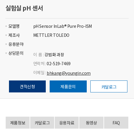
실험실 pH 센서
모델명
pH Sensor InLab® Pure Pro-ISM
제조사
METTLER TOLEDO
응용분야
상담문의
이 름 :
강법화 과장
연락처 :
02-519-7469
이메일 :
bhkang@youngin.com
견적신청
제품문의
카달로그
제품정보
카달로그
응용자료
동영상
FAQ