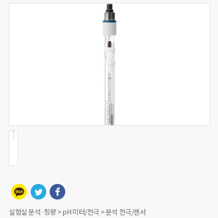
실험실 분석·칭량 > pH 미터/전극 > 분석 전극/센서