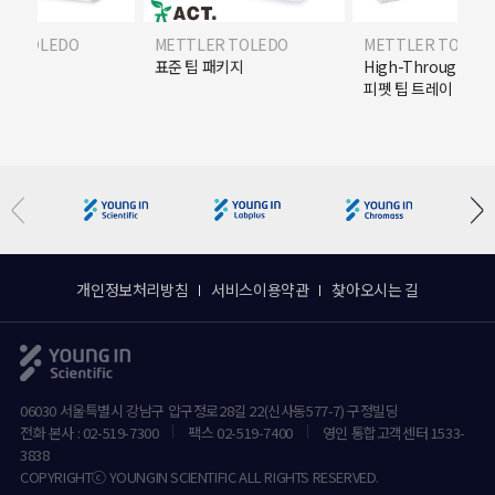
ER TOLEDO
METTLER TOLEDO
METTLER TOLED
R) 팁
표준 팁 패키지
High-Throughpu
피펫 팁 트레이
개인정보처리방침
서비스이용약관
찾아오시는 길
06030 서울특별시 강남구 압구정로28길 22(신사동577-7) 구정빌딩
전화 본사 : 02-519-7300
팩스 02-519-7400
영인 통합고객센터 1533-
3838
COPYRIGHTⓒ YOUNGIN SCIENTIFIC ALL RIGHTS RESERVED.