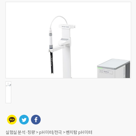
실험실 분석·칭량 > pH 미터/전극 > 벤치탑 pH 미터