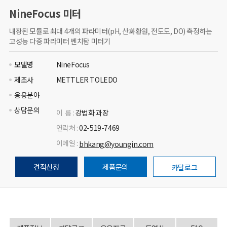
NineFocus 미터
내장된 모듈로 최대 4개의 파라미터(pH, 산화환원, 전도도, DO) 측정하는
고성능 다중 파라미터 벤치탑 미터기
모델명
NineFocus
제조사
METTLER TOLEDO
응용분야
상담문의
이 름 :
강법화 과장
연락처 :
02-519-7469
이메일 :
bhkang@youngin.com
견적신청
제품문의
카달로그