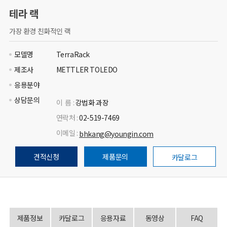
테라 랙
가장 환경 친화적인 랙
모델명
TerraRack
제조사
METTLER TOLEDO
응용분야
상담문의
이 름 :
강법화 과장
연락처 :
02-519-7469
이메일 :
bhkang@youngin.com
견적신청
제품문의
카달로그
제품정보
카달로그
응용자료
동영상
FAQ