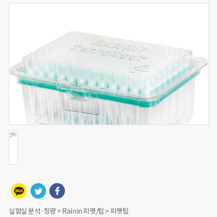
실험실 분석·칭량 > Rainin 피펫/팁 > 피펫팁