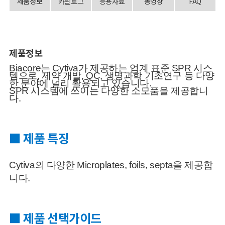
제품정보
카달로그
응용자료
동영상
FAQ
제품정보
Biacore
는
Cytiva
가 제공하는 업계 표준
SPR
시스
템으로
,
제약
개발
, QC,
생명과학 기초연구 등 다양
한 분야에 널리 활용되고
있습니다
.
SPR
시
스템에
쓰이는 다양한 소모품을
제공합니
다
.
■ 제품 특징
Cytiva의 다양한 Microplates, foils, septa을 제공합
니다.
■ 제품 선택가이드