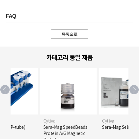
FAQ
목록으로
카테고리 동일 제품
Cytiva
Cytiva
 6 (EP-tube)
Sera-Mag SpeedBeads
Sera-Mag Select
Protein A/G Magnetic