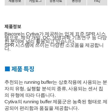
제품정보
카달로그
응용자료
동영상
FAQ
제품정보
Biacore
는
Cytiva
가 제공하는 업계 표준
SPR
시스
템으로
,
제약
개발
, QC,
생명과학 기초연구 등 다양
한 분야에 널리 활용되고
있습니다
.
SPR
시
스템에
쓰이는 다양한 소모품을
제공합니
다
.
■ 제품 특징
추천되는 running buffer는 상호작용에 사용되는 분
자의 유형, 실행할 분석의 종류, 사용되는 센서 칩
의 유형에 따라 다릅니다.
Cytiva의
running buffer
제품군은 농축된 형태로 제
공되어 편리함과 품질을 제공합니다.