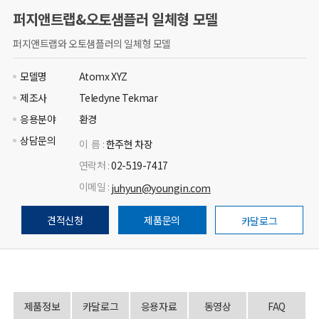
퍼지앤트랩&오토샘플러 일체형 모델
퍼지앤트랩와 오토샘플러의 일체형 모델
모델명
Atomx XYZ
제조사
Teledyne Tekmar
응용분야
환경
상담문의
이 름 :
한주현 차장
연락처 :
02-519-7417
이메일 :
juhyun@youngin.com
견적신청
제품문의
카달로그
제품정보
카달로그
응용자료
동영상
FAQ