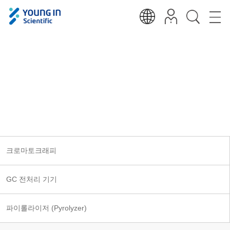
크로마토크래피
Analytical, Measurements, Medical