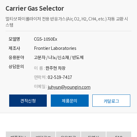
Carrier Gas Selector
멀티샷 파이롤라이저 전용 반응가스(Air, O2, H2, CH4, etc.) 자동 교환 시
스템
모델명
CGS-1050Ex
제조사
Frontier Laboratories
응용분야
고분자 / 나노/신소재 / 반도체
상담문의
이 름 :
한주현 차장
연락처 :
02-519-7417
이메일 :
juhyun@youngin.com
견적신청
제품문의
카달로그