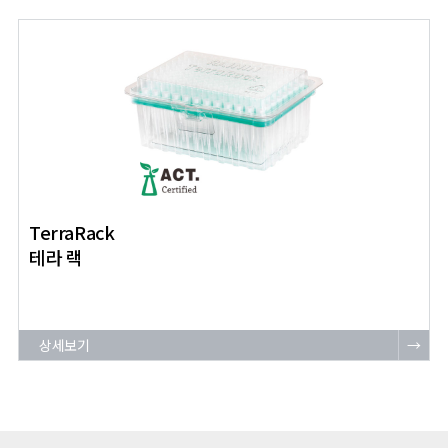
TerraRack
테라 랙
상세보기
→