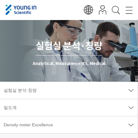
실험실 분석·칭량
Analytical, Measurements, Medical