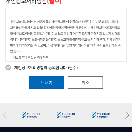
개인정보처리방침
(필수)
영인과학 웹사이트는 이용자들의 개인정보를 매우 중요하게 생각하며 다음과 같이 개인정
보취급방침을 가지고 있습니다. 이를 통하여 귀하께서 제공하시는 개인정보가 어떠한 용도
와 방식으로 이용되고 있으며 개인정보 보호를 위해 어떠한 조치가 취해지고 있는지 알려드
립니다. 본 개인정보취급방침은 개인정보보호와 관련한 법률 또는 지침의 변경, 회사 정책의
변화에 따라 달라질 수 있으며, 이용자께서는 "영인과학 웹사이트"에서 수시로 확인하실 수
있습니다.
1. 개인정보의 수집 및 이용목적
2. 개인정보수집에 대한 동의
개인정보처리방침에 동의합니다.(필수)
3. 개인정보의 수집항목 및 수집방법
4. 개인정보의 목적 외 사용 및 제3자에 대한 제공
5. 개인정보 취급 위탁사항
보내기
취소
6. 개인정보의 열람, 정정, 동의철회(회원탈퇴) 방법
7. 개인정보의 보유기간 및 이용기간
8. 개인정보의 파기절차 및 방법
9. 쿠키의 운영
10. 개인정보보호를 위한 기술적/관리적 대책
11. 의견수렴 및 불만처리
12. 이용자 및 법정대리인의 권리와 그 행사 방법
13. 개인정보 관리책임자 등