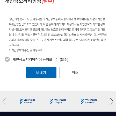
개인정보처리방침
(필수)
영인과학 웹사이트는 이용자들의 개인정보를 매우 중요하게 생각하며 다음과 같이 개인정
보취급방침을 가지고 있습니다. 이를 통하여 귀하께서 제공하시는 개인정보가 어떠한 용도
와 방식으로 이용되고 있으며 개인정보 보호를 위해 어떠한 조치가 취해지고 있는지 알려드
립니다. 본 개인정보취급방침은 개인정보보호와 관련한 법률 또는 지침의 변경, 회사 정책의
변화에 따라 달라질 수 있으며, 이용자께서는 "영인과학 웹사이트"에서 수시로 확인하실 수
있습니다.
1. 개인정보의 수집 및 이용목적
2. 개인정보수집에 대한 동의
개인정보처리방침에 동의합니다.(필수)
3. 개인정보의 수집항목 및 수집방법
4. 개인정보의 목적 외 사용 및 제3자에 대한 제공
5. 개인정보 취급 위탁사항
보내기
취소
6. 개인정보의 열람, 정정, 동의철회(회원탈퇴) 방법
7. 개인정보의 보유기간 및 이용기간
8. 개인정보의 파기절차 및 방법
9. 쿠키의 운영
10. 개인정보보호를 위한 기술적/관리적 대책
11. 의견수렴 및 불만처리
12. 이용자 및 법정대리인의 권리와 그 행사 방법
13. 개인정보 관리책임자 등