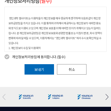
개인정보처리방침
(필수)
영인과학 웹사이트는 이용자들의 개인정보를 매우 중요하게 생각하며 다음과 같이 개인정
보취급방침을 가지고 있습니다. 이를 통하여 귀하께서 제공하시는 개인정보가 어떠한 용도
와 방식으로 이용되고 있으며 개인정보 보호를 위해 어떠한 조치가 취해지고 있는지 알려드
립니다. 본 개인정보취급방침은 개인정보보호와 관련한 법률 또는 지침의 변경, 회사 정책의
변화에 따라 달라질 수 있으며, 이용자께서는 "영인과학 웹사이트"에서 수시로 확인하실 수
있습니다.
1. 개인정보의 수집 및 이용목적
2. 개인정보수집에 대한 동의
개인정보처리방침에 동의합니다.(필수)
3. 개인정보의 수집항목 및 수집방법
4. 개인정보의 목적 외 사용 및 제3자에 대한 제공
5. 개인정보 취급 위탁사항
보내기
취소
6. 개인정보의 열람, 정정, 동의철회(회원탈퇴) 방법
7. 개인정보의 보유기간 및 이용기간
8. 개인정보의 파기절차 및 방법
9. 쿠키의 운영
10. 개인정보보호를 위한 기술적/관리적 대책
11. 의견수렴 및 불만처리
12. 이용자 및 법정대리인의 권리와 그 행사 방법
13. 개인정보 관리책임자 등