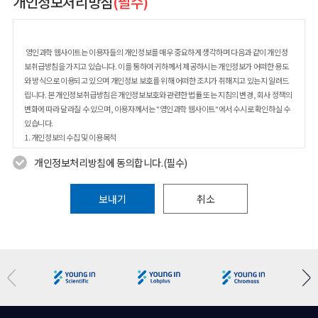
개인정보처리방침
(필수)
영인과학 웹사이트는 이용자들의 개인정보를 매우 중요하게 생각하며 다음과 같이 개인정
보취급방침을 가지고 있습니다. 이를 통하여 귀하께서 제공하시는 개인정보가 어떠한 용도
와 방식으로 이용되고 있으며 개인정보 보호를 위해 어떠한 조치가 취해지고 있는지 알려드
립니다. 본 개인정보취급방침은 개인정보보호와 관련한 법률 또는 지침의 변경, 회사 정책의
변화에 따라 달라질 수 있으며, 이용자께서는 "영인과학 웹사이트"에서 수시로 확인하실 수
있습니다.
1. 개인정보의 수집 및 이용목적
2. 개인정보수집에 대한 동의
개인정보처리방침에 동의합니다.(필수)
3. 개인정보의 수집항목 및 수집방법
4. 개인정보의 목적 외 사용 및 제3자에 대한 제공
5. 개인정보 취급 위탁사항
보내기
취소
6. 개인정보의 열람, 정정, 동의철회(회원탈퇴) 방법
7. 개인정보의 보유기간 및 이용기간
8. 개인정보의 파기절차 및 방법
9. 쿠키의 운영
10. 개인정보보호를 위한 기술적/관리적 대책
11. 의견수렴 및 불만처리
12. 이용자 및 법정대리인의 권리와 그 행사 방법
13. 개인정보 관리책임자 등