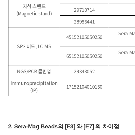
자석 스탠드
29710714
(Magnetic stand)
28986441
Sera-Ma
45152105050250
SP3 비드, LC-MS
Sera-Ma
65152105050250
NGS/PCR 클린업
29343052
Immunoprecipitation
17152104010150
(IP)
2. Sera-Mag Beads의 [E3] 와 [E7] 의 차이점