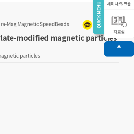
세미나/워크숍
era-Mag Magnetic SpeedBeads
자료실
ate-modified magnetic particles
agnetic particles