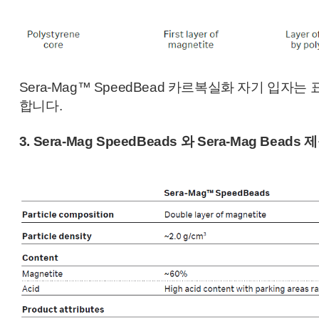
Sera-Mag™ SpeedBead 카르복실화 자기 
합니다.
3.
Sera-Mag
SpeedBeads 와
Sera-Mag Beads