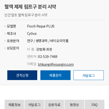
혈액 제제 림프구 분리 시약
인간 말초 혈액 림프구 분리 시약
모델명
Ficoll-Paque PLUS
제조사
Cytiva
응용분야
연구 / 생명과학 / 바이오의약품
상담문의
이 름 :
강법화 과장
연락처 :
02-519-7469
이메일 :
bhkang@youngin.com
견적신청
제품문의
카달로그
제품정보
카달로그
응용자료
동영상
FAQ