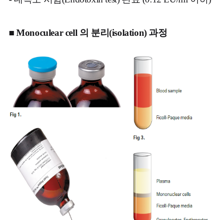
■ Monoculear cell 의 분리(isolation) 과정