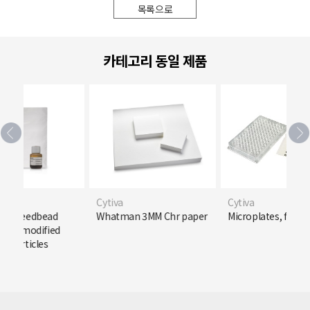
목록으로
카테고리 동일 제품
Cytiva
Cytiva
ag Speedbead
Whatman 3MM Chr paper
Microplates, foils,
late-modified
c particles