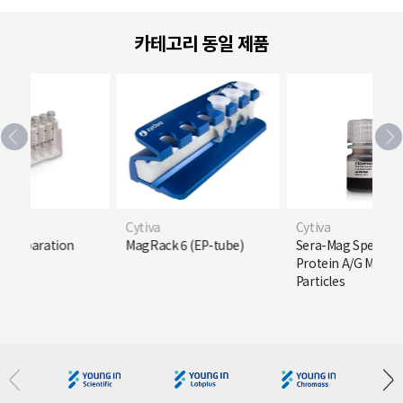
카테고리 동일 제품
Cytiva
Cytiva
c Separation
MagRack 6 (EP-tube)
Sera-Mag SpeedB
5 mL
Protein A/G Magne
Particles