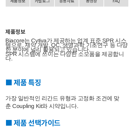
제품정보
카달로그
응용자료
동영상
FAQ
제품정보
Biacore
는
Cytiva
가 제공하는 업계 표준
SPR
시스
템으로
,
제약
개발
, QC,
생명과학 기초연구 등 다양
한 분야에 널리 활용되고
있습니다
.
SPR
시
스템에
쓰이는 다양한 소모품을
제공합니
다
.
■ 제품 특징
가장 일반적인 리간드 유형과 고정화 조건에 맞
춘
Coupling
Kit
와 시약입니다.
■ 제품 선택가이드