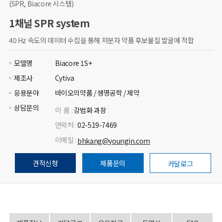
(SPR, Biacore 시스템)
1채널 SPR system
40 Hz 속도의 데이터 수집을 통해 저분자 약품 후보물질 발굴에 적합
모델명
Biacore 1S+
제조사
Cytiva
응용분야
바이오의약품 / 생명공학 / 제약
상담문의
이 름 :
강법화 과장
연락처 :
02-519-7469
이메일 :
bhkang@youngin.com
견적신청
제품문의
카달로그