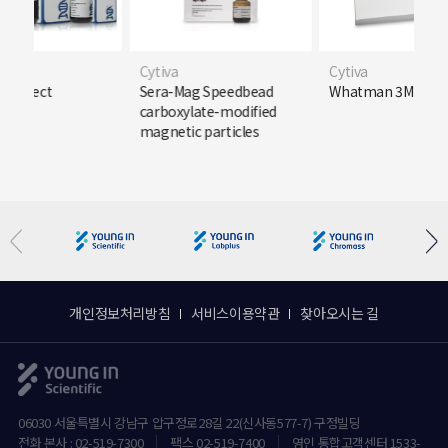
Cytiva
Cytiva
g Select
Sera-Mag Speedbead
Whatman 3MM Chr
carboxylate-modified
magnetic particles
개인정보처리방침
서비스이용약관
찾아오시는 길
06030 서울특별시 강남구 압구정로28길 22(신사동577-7) 구정빌딩
전화 본사 : 02-519-7300
팩스 02-519-7400
영인 통합고객센터 1533-