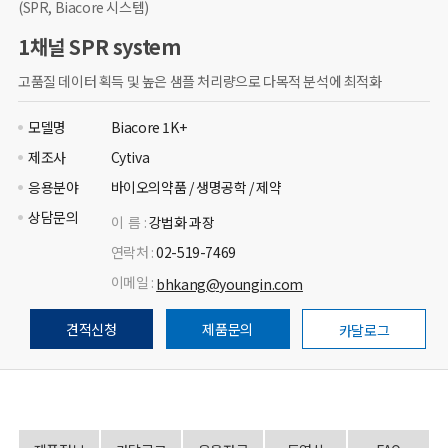
(SPR, Biacore 시스템)
1채널 SPR system
고품질 데이터 획득 및 높은 샘플 처리량으로 다목적 분석에 최적화
모델명
Biacore 1K+
제조사
Cytiva
응용분야
바이오의약품 / 생명공학 / 제약
상담문의
이 름 :
강법화 과장
연락처 :
02-519-7469
이메일 :
bhkang@youngin.com
견적신청
제품문의
카달로그