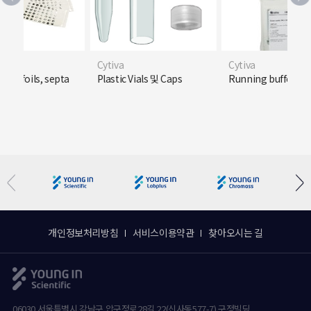
Cytiva
Cytiva
tes, foils, septa
Plastic Vials 및 Caps
Running buffers
개인정보처리방침
서비스이용약관
찾아오시는 길
06030 서울특별시 강남구 압구정로28길 22(신사동577-7) 구정빌딩