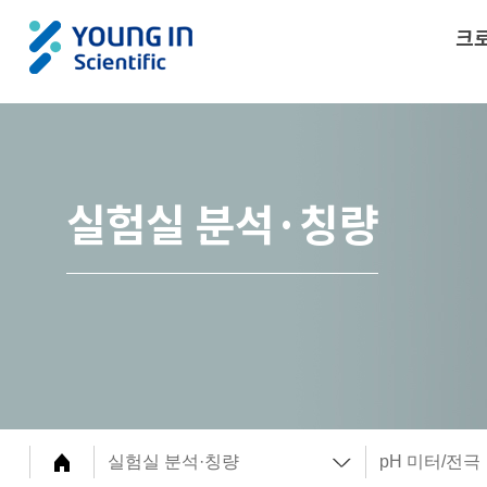
크
실험실 분석·칭량