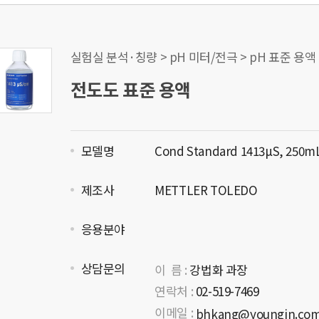
실험실 분석·칭량 > pH 미터/전극 > pH 표준 용액
전도도 표준 용액
모델명
Cond Standard 1413μS, 250m
제조사
METTLER TOLEDO
응용분야
상담문의
이 름 :
강법화 과장
연락처 :
02-519-7469
이메일 :
bhkang@youngin.co