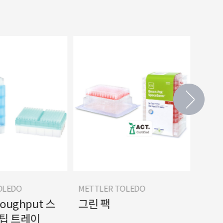
METTLER TOLEDO
METTLER TO
put 스
그린 팩
테라 랙
레이