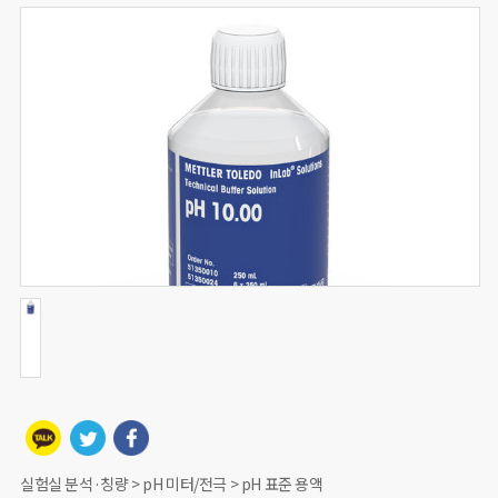
실험실 분석·칭량 > pH 미터/전극 > pH 표준 용액