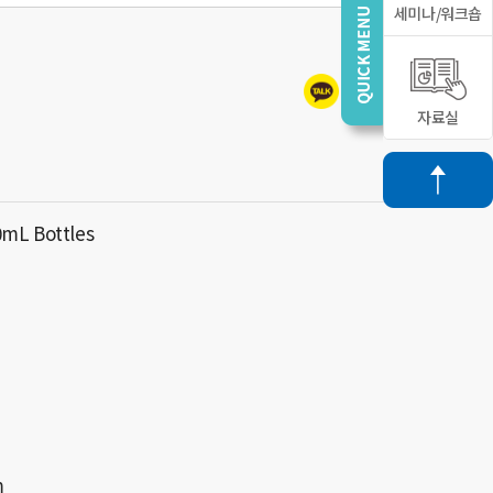
세미나/워크숍
자료실
0mL Bottles
m