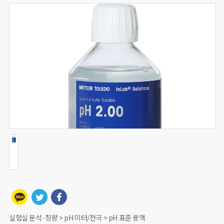
실험실 분석·칭량 > pH 미터/전극 > pH 표준 용액