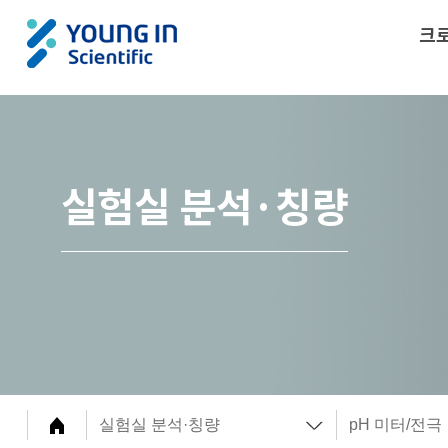
크
실험실 분석·칭량