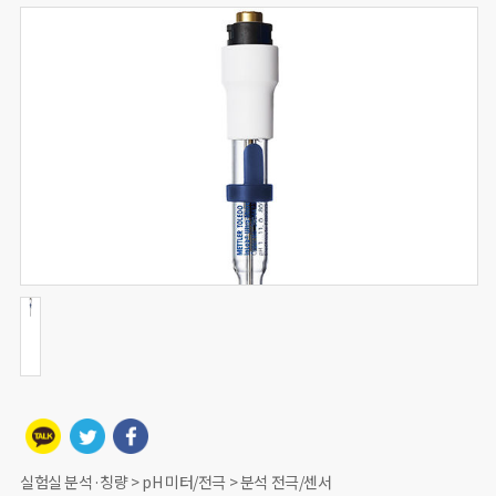
실험실 분석·칭량 > pH 미터/전극 > 분석 전극/센서