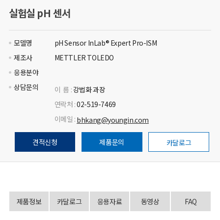
실험실 pH 센서
모델명
pH Sensor InLab® Expert Pro-ISM
제조사
METTLER TOLEDO
응용분야
상담문의
이 름 :
강법화 과장
연락처 :
02-519-7469
이메일 :
bhkang@youngin.com
견적신청
제품문의
카달로그
제품정보
카달로그
응용자료
동영상
FAQ