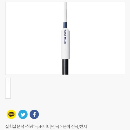
실험실 분석·칭량 > pH 미터/전극 > 분석 전극/센서