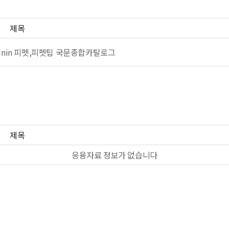
제목
Rainin 피펫,피펫팁 국문종합카탈로그
제목
응용자료 정보가 없습니다