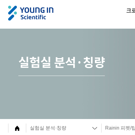
크
실험실 분석·칭량