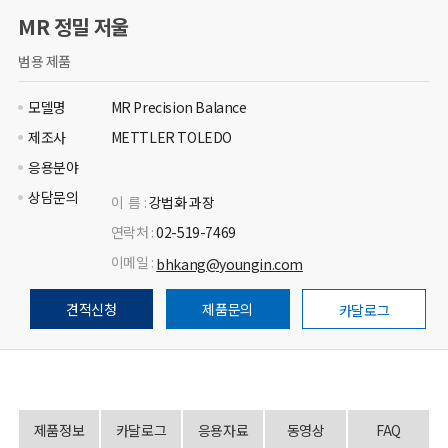
MR 정밀 저울
범용 제품
모델명
MR Precision Balance
제조사
METTLER TOLEDO
응용분야
상담문의
이 름 :
강법화 과장
연락처 :
02-519-7469
이메일 :
bhkang@youngin.com
견적신청
제품문의
카달로그
제품정보
카달로그
응용자료
동영상
FAQ