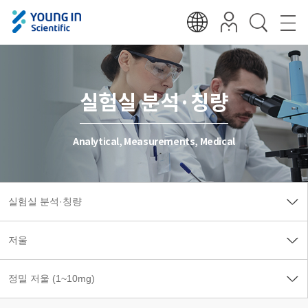
실험실 분석·칭량
Analytical, Measurements, Medical