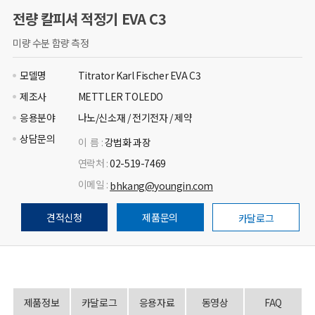
전량 칼피셔 적정기 EVA C3
미량 수분 함량 측정
모델명
Titrator Karl Fischer EVA C3
제조사
METTLER TOLEDO
응용분야
나노/신소재 / 전기전자 / 제약
상담문의
이 름 :
강법화 과장
연락처 :
02-519-7469
이메일 :
bhkang@youngin.com
견적신청
제품문의
카달로그
제품정보
카달로그
응용자료
동영상
FAQ