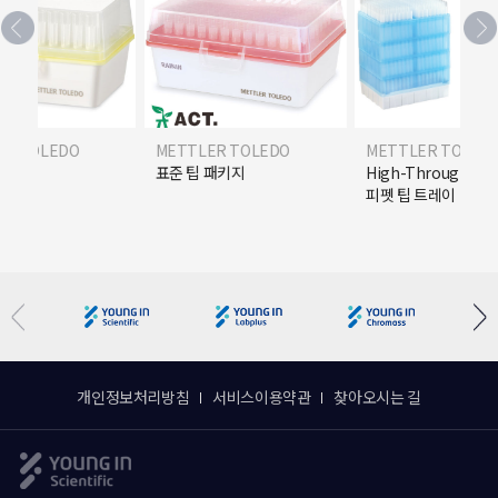
ER TOLEDO
METTLER TOLEDO
METTLER TOLED
R) 팁
표준 팁 패키지
High-Throughpu
피펫 팁 트레이
개인정보처리방침
서비스이용약관
찾아오시는 길