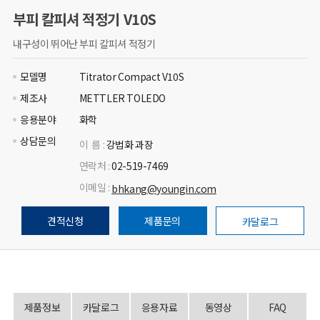
부피 칼피셔 적정기 V10S
내구성이 뛰어난 부피 칼피셔 적정기
모델명
Titrator Compact V10S
제조사
METTLER TOLEDO
응용분야
화학
상담문의
이 름 :
강법화 과장
연락처 :
02-519-7469
이메일 :
bhkang@youngin.com
견적신청
제품문의
카달로그
제품정보
카달로그
응용자료
동영상
FAQ