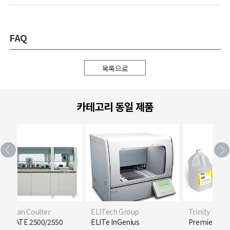
FAQ
목록으로
카테고리 동일 제품
n Coulter
ELITech Group
Trinity Biotech
TE 2500/2550
ELITe InGenius
Premier Hb9210 Te