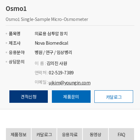
Osmo1
Osmo1 Single-Sample Micro-Osmometer
품목명
의료용 삼투압 장치
제조사
Nova Biomedical
응용분야
병원 / 연구 / 임상병리
상담문의
이 름 :
김의진 사원
연락처 :
02-519-7389
이메일 :
ujkim@youngin.com
견적신청
제품문의
카달로그
제품정보
카달로그
응용자료
동영상
FAQ