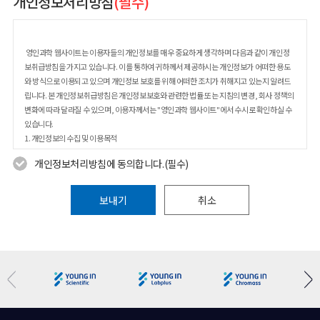
개인정보처리방침
(필수)
영인과학 웹사이트는 이용자들의 개인정보를 매우 중요하게 생각하며 다음과 같이 개인정
보취급방침을 가지고 있습니다. 이를 통하여 귀하께서 제공하시는 개인정보가 어떠한 용도
와 방식으로 이용되고 있으며 개인정보 보호를 위해 어떠한 조치가 취해지고 있는지 알려드
립니다. 본 개인정보취급방침은 개인정보보호와 관련한 법률 또는 지침의 변경, 회사 정책의
변화에 따라 달라질 수 있으며, 이용자께서는 "영인과학 웹사이트"에서 수시로 확인하실 수
있습니다.
1. 개인정보의 수집 및 이용목적
2. 개인정보수집에 대한 동의
개인정보처리방침에 동의합니다.(필수)
3. 개인정보의 수집항목 및 수집방법
4. 개인정보의 목적 외 사용 및 제3자에 대한 제공
5. 개인정보 취급 위탁사항
보내기
취소
6. 개인정보의 열람, 정정, 동의철회(회원탈퇴) 방법
7. 개인정보의 보유기간 및 이용기간
8. 개인정보의 파기절차 및 방법
9. 쿠키의 운영
10. 개인정보보호를 위한 기술적/관리적 대책
11. 의견수렴 및 불만처리
12. 이용자 및 법정대리인의 권리와 그 행사 방법
13. 개인정보 관리책임자 등